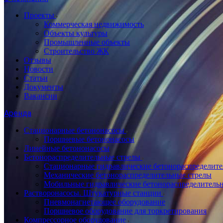
Проекты
Коммерческая недвижимость
Объекты культуры
Промышленные объекты
Строительство ЖК
Отзывы
Новости
Статьи
Документы
Вакансии
Аренда
Стационарные бетононасосы
Поршневые бетононасосы
Линейные бетононасосы
Бетонораспределительные стрелы
Стационарные гидравлические бетонораспределите
Механические бетонораспределительные стрелы
Мобильные гидравлические бетонораспределитель
Растворонасосы. Штукатурные станции
Пневмонагнетающее оборудование
Поршневое оборудование для торкретирования
Компрессорное оборудование