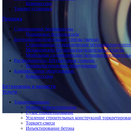
Компрессора
Торкрет-установки
Продажа
Стационарные бетононасосы
Поршневые бетононасосы
Бетонораспределительные стрелы (мачты)
Стационарные гидравлические бетонораспределите
Механические бетонораспределительные стрелы
Мобильные гидравлические бетонораспределитель
Растворонасосы. Штукатурные станции
Пневмонагнетающее оборудование
Компрессорное оборудование
Компрессоры
Бетоноводы и запчасти
Услуги
Торкретирование
Мокрое торкретирование
Сухое торкретирование
Усиление строительных конструкций торкретирова
Торкрет-смеси
Инъектирование бетона