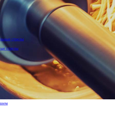
льные стрелы
ные стрелы
нием