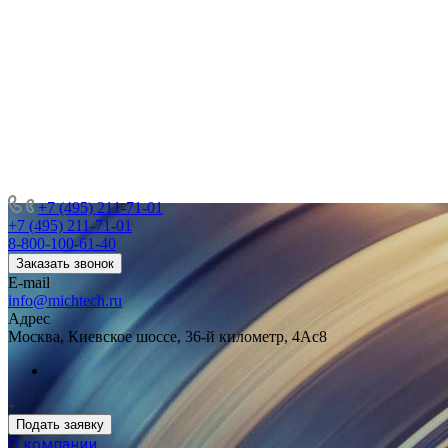
+7 (495) 211-71-01
+7 (495) 211-71-01
8-800-100-61-40
Заказать звонок
E-mail
info@michtech.ru
Адрес
Москва, Киевское шоссе, 36-й километр, 4Ас8
Подать заявку
О компании