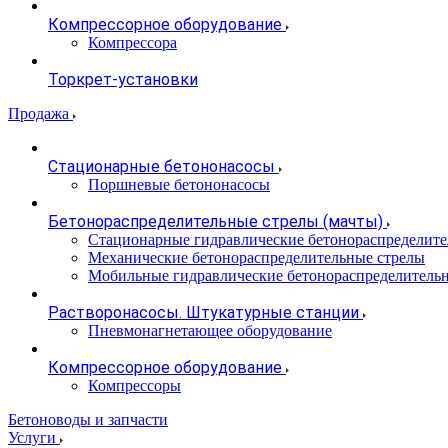
Компрессорное оборудование
Компрессора
Торкрет-установки
Продажа
Стационарные бетононасосы
Поршневые бетононасосы
Бетонораспределительные стрелы (мачты)
Стационарные гидравлические бетонораспределите
Механические бетонораспределительные стрелы
Мобильные гидравлические бетонораспределитель
Растворонасосы. Штукатурные станции
Пневмонагнетающее оборудование
Компрессорное оборудование
Компрессоры
Бетоноводы и запчасти
Услуги