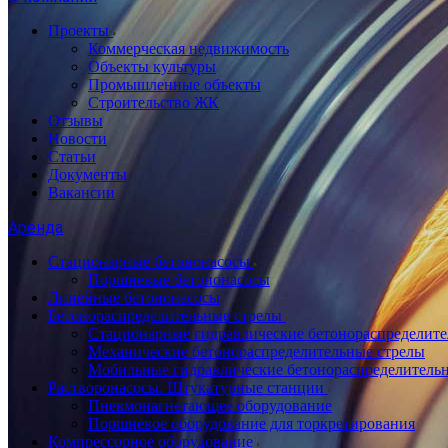
Проекты
Коммерческая недвижимость
Объекты культуры
Промышленные объекты
Строительство ЖК
Отзывы
Новости
Статьи
Документы
Вакансии
Аренда
Стационарные бетононасосы
Поршневые бетононасосы
Линейные бетононасосы
Бетонораспределительные стрелы
Стационарные гидравлические бетонораспределите
Механические бетонораспределительные стрелы
Мобильные гидравлические бетонораспределитель
Растворонасосы. Штукатурные станции
Пневмонагнетающее оборудование
Поршневое оборудование для торкретирования
Компрессорное оборудование