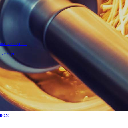
льные стрелы
ные стрелы
нием