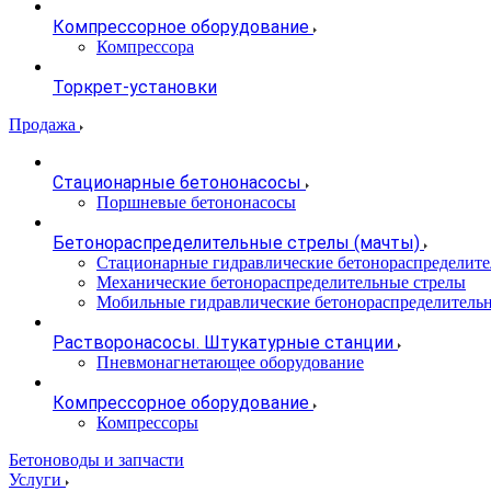
Компрессорное оборудование
Компрессора
Торкрет-установки
Продажа
Стационарные бетононасосы
Поршневые бетононасосы
Бетонораспределительные стрелы (мачты)
Стационарные гидравлические бетонораспределите
Механические бетонораспределительные стрелы
Мобильные гидравлические бетонораспределитель
Растворонасосы. Штукатурные станции
Пневмонагнетающее оборудование
Компрессорное оборудование
Компрессоры
Бетоноводы и запчасти
Услуги