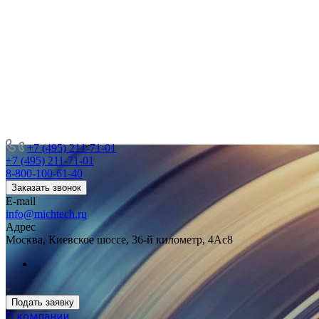
+7 (495) 211-71-01
+7 (495) 211-71-01
8-800-100-61-40
Заказать звонок
E-mail
info@michtech.ru
Адрес
Москва, Киевское шоссе, 36-й километр, 4Ас8
Подать заявку
О компании