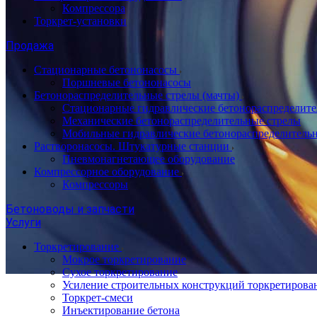
Компрессора
Торкрет-установки
Продажа
Стационарные бетононасосы
Поршневые бетононасосы
Бетонораспределительные стрелы (мачты)
Стационарные гидравлические бетонораспределите
Механические бетонораспределительные стрелы
Мобильные гидравлические бетонораспределитель
Растворонасосы. Штукатурные станции
Пневмонагнетающее оборудование
Компрессорное оборудование
Компрессоры
Бетоноводы и запчасти
Услуги
Торкретирование
Мокрое торкретирование
Сухое торкретирование
Усиление строительных конструкций торкретирова
Торкрет-смеси
Инъектирование бетона