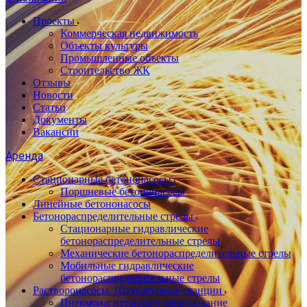
Проекты
Коммерческая недвижимость
Объекты культуры
Промышленные объекты
Строительство ЖК
Отзывы
Новости
Статьи
Документы
Вакансии
Аренда
Стационарные бетононасосы
Поршневые бетононасосы
Линейные бетононасосы
Бетонораспределительные стрелы
Стационарные гидравлические
бетонораспределительные стрелы
Механические бетонораспределительные стрелы
Мобильные гидравлические
бетонораспределительные стрелы
Растворонасосы. Штукатурные станции
Пневмонагнетающее оборудование