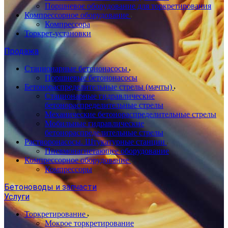
Поршневое оборудование для торкретирования
Компрессорное оборудование
Компрессора
Торкрет-установки
Продажа
Стационарные бетононасосы
Поршневые бетононасосы
Бетонораспределительные стрелы (мачты)
Стационарные гидравлические
бетонораспределительные стрелы
Механические бетонораспределительные стрелы
Мобильные гидравлические
бетонораспределительные стрелы
Растворонасосы. Штукатурные станции
Пневмонагнетающее оборудование
Компрессорное оборудование
Компрессоры
Бетоноводы и запчасти
Услуги
Торкретирование
Мокрое торкретирование