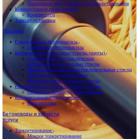
Поршневое оборудование для торкретирования
Компрессорное оборудование
Компрессора
Торкрет-установки
Продажа
Стационарные бетононасосы
Поршневые бетононасосы
Бетонораспределительные стрелы (мачты)
Стационарные гидравлические
бетонораспределительные стрелы
Механические бетонораспределительные стрелы
Мобильные гидравлические
бетонораспределительные стрелы
Растворонасосы. Штукатурные станции
Пневмонагнетающее оборудование
Компрессорное оборудование
Компрессоры
Бетоноводы и запчасти
Услуги
Торкретирование
Мокрое торкретирование