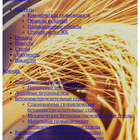
Проекты
Коммерческая недвижимость
Объекты культуры
Промышленные объекты
Строительство ЖК
Отзывы
Новости
Статьи
Документы
Вакансии
Аренда
Стационарные бетононасосы
Поршневые бетононасосы
Линейные бетононасосы
Бетонораспределительные стрелы
Стационарные гидравлические
бетонораспределительные стрелы
Механические бетонораспределительные стрелы
Мобильные гидравлические
бетонораспределительные стрелы
Растворонасосы. Штукатурные станции
Пневмонагнетающее оборудование