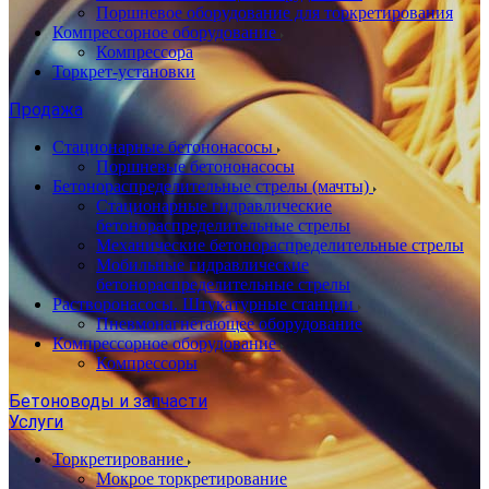
Поршневое оборудование для торкретирования
Компрессорное оборудование
Компрессора
Торкрет-установки
Продажа
Стационарные бетононасосы
Поршневые бетононасосы
Бетонораспределительные стрелы (мачты)
Стационарные гидравлические
бетонораспределительные стрелы
Механические бетонораспределительные стрелы
Мобильные гидравлические
бетонораспределительные стрелы
Растворонасосы. Штукатурные станции
Пневмонагнетающее оборудование
Компрессорное оборудование
Компрессоры
Бетоноводы и запчасти
Услуги
Торкретирование
Мокрое торкретирование