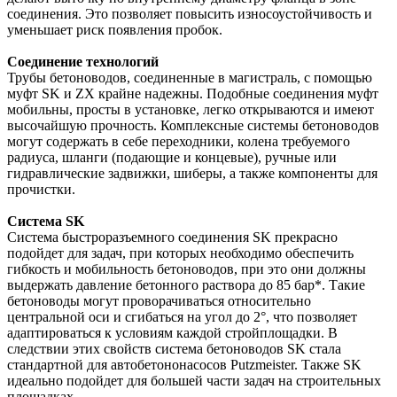
соединения. Это позволяет повысить износоустойчивость и
уменьшает риск появления пробок.
Соединение технологий
Трубы бетоноводов, соединенные в магистраль, с помощью
муфт SK и ZX крайне надежны. Подобные соединения муфт
мобильны, просты в установке, легко открываются и имеют
высочайшую прочность. Комплексные системы бетоноводов
могут содержать в себе переходники, колена требуемого
радиуса, шланги (подающие и концевые), ручные или
гидравлические задвижки, шиберы, а также компоненты для
прочистки.
Система SK
Система быстроразъемного соединения SK прекрасно
подойдет для задач, при которых необходимо обеспечить
гибкость и мобильность бетоноводов, при это они должны
выдержать давление бетонного раствора до 85 бар*. Такие
бетоноводы могут проворачиваться относительно
центральной оси и сгибаться на угол до 2°, что позволяет
адаптироваться к условиям каждой стройплощадки. В
следствии этих свойств система бетоноводов SK стала
стандартной для автобетононасосов Putzmeister. Также SK
идеально подойдет для большей части задач на строительных
площадках