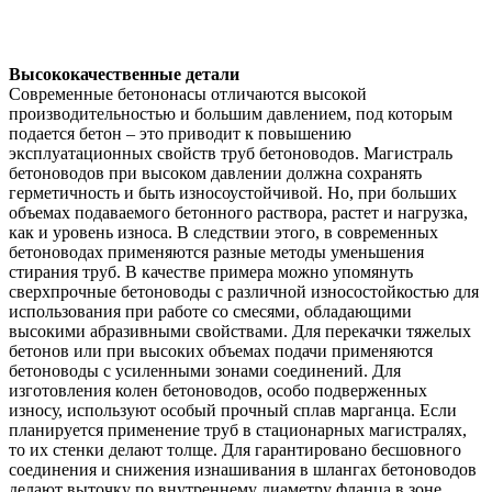
Высококачественные детали
Современные бетононасы отличаются высокой
производительностью и большим давлением, под которым
подается бетон – это приводит к повышению
эксплуатационных свойств труб бетоноводов. Магистраль
бетоноводов при высоком давлении должна сохранять
герметичность и быть износоустойчивой. Но, при больших
объемах подаваемого бетонного раствора, растет и нагрузка,
как и уровень износа. В следствии этого, в современных
бетоноводах применяются разные методы уменьшения
стирания труб. В качестве примера можно упомянуть
сверхпрочные бетоноводы с различной износостойкостью для
использования при работе со смесями, обладающими
высокими абразивными свойствами. Для перекачки тяжелых
бетонов или при высоких объемах подачи применяются
бетоноводы с усиленными зонами соединений. Для
изготовления колен бетоноводов, особо подверженных
износу, используют особый прочный сплав марганца. Если
планируется применение труб в стационарных магистралях,
то их стенки делают толще. Для гарантировано бесшовного
соединения и снижения изнашивания в шлангах бетоноводов
делают выточку по внутреннему диаметру фланца в зоне