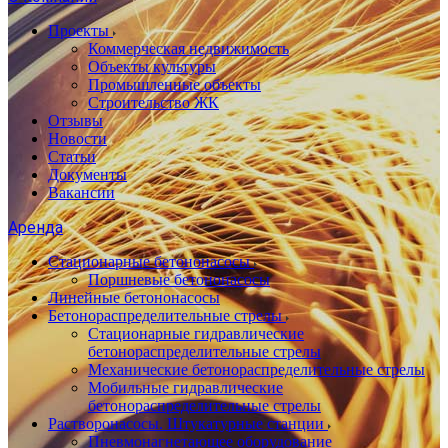
Проекты
Коммерческая недвижимость
Объекты культуры
Промышленные объекты
Строительство ЖК
Отзывы
Новости
Статьи
Документы
Вакансии
Аренда
Стационарные бетононасосы
Поршневые бетононасосы
Линейные бетононасосы
Бетонораспределительные стрелы
Стационарные гидравлические
бетонораспределительные стрелы
Механические бетонораспределительные стрелы
Мобильные гидравлические
бетонораспределительные стрелы
Растворонасосы. Штукатурные станции
Пневмонагнетающее оборудование