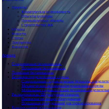
Проекты
Коммерческая недвижимость
Объекты культуры
Промышленные объекты
Строительство ЖК
Отзывы
Новости
Статьи
Документы
Вакансии
Аренда
Стационарные бетононасосы
Поршневые бетононасосы
Линейные бетононасосы
Бетонораспределительные стрелы
Стационарные гидравлические бетонораспределите
Механические бетонораспределительные стрелы
Мобильные гидравлические бетонораспределитель
Растворонасосы. Штукатурные станции
Пневмонагнетающее оборудование
Поршневое оборудование для торкретирования
Компрессорное оборудование