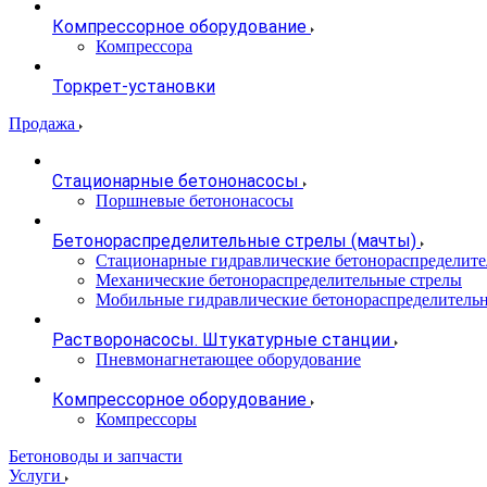
Компрессорное оборудование
Компрессора
Торкрет-установки
Продажа
Стационарные бетононасосы
Поршневые бетононасосы
Бетонораспределительные стрелы (мачты)
Стационарные гидравлические бетонораспределите
Механические бетонораспределительные стрелы
Мобильные гидравлические бетонораспределитель
Растворонасосы. Штукатурные станции
Пневмонагнетающее оборудование
Компрессорное оборудование
Компрессоры
Бетоноводы и запчасти
Услуги