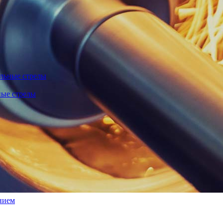
льные стрелы
ные стрелы
нием