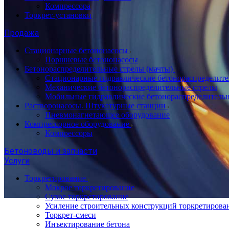
Компрессора
Торкрет-установки
Продажа
Стационарные бетононасосы
Поршневые бетононасосы
Бетонораспределительные стрелы (мачты)
Стационарные гидравлические бетонораспределите
Механические бетонораспределительные стрелы
Мобильные гидравлические бетонораспределитель
Растворонасосы. Штукатурные станции
Пневмонагнетающее оборудование
Компрессорное оборудование
Компрессоры
Бетоноводы и запчасти
Услуги
Торкретирование
Мокрое торкретирование
Сухое торкретирование
Усиление строительных конструкций торкретирова
Торкрет-смеси
Инъектирование бетона