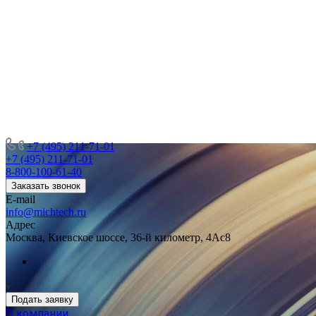
+7 (495) 211-71-01
+7 (495) 211-71-01
8-800-100-61-40
Заказать звонок
E-mail
info@michtech.ru
Адрес
Москва, Киевское шоссе, 36-й километр, 4Ас8
Подать заявку
О компании