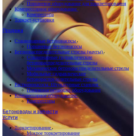
Поршневое оборудование для торкретирования
Компрессорное оборудование
Компрессора
Торкрет-установки
Продажа
Стационарные бетононасосы
Поршневые бетононасосы
Бетонораспределительные стрелы (мачты)
Стационарные гидравлические
бетонораспределительные стрелы
Механические бетонораспределительные стрелы
Мобильные гидравлические
бетонораспределительные стрелы
Растворонасосы. Штукатурные станции
Пневмонагнетающее оборудование
Компрессорное оборудование
Компрессоры
Бетоноводы и запчасти
Услуги
Торкретирование
Мокрое торкретирование