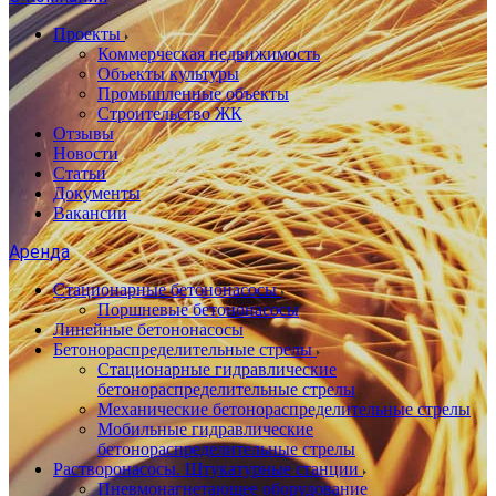
Проекты
Коммерческая недвижимость
Объекты культуры
Промышленные объекты
Строительство ЖК
Отзывы
Новости
Статьи
Документы
Вакансии
Аренда
Стационарные бетононасосы
Поршневые бетононасосы
Линейные бетононасосы
Бетонораспределительные стрелы
Стационарные гидравлические
бетонораспределительные стрелы
Механические бетонораспределительные стрелы
Мобильные гидравлические
бетонораспределительные стрелы
Растворонасосы. Штукатурные станции
Пневмонагнетающее оборудование