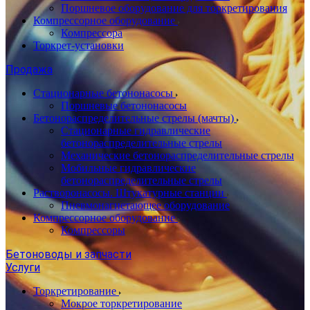
Поршневое оборудование для торкретирования
Компрессорное оборудование
Компрессора
Торкрет-установки
Продажа
Стационарные бетононасосы
Поршневые бетононасосы
Бетонораспределительные стрелы (мачты)
Стационарные гидравлические
бетонораспределительные стрелы
Механические бетонораспределительные стрелы
Мобильные гидравлические
бетонораспределительные стрелы
Растворонасосы. Штукатурные станции
Пневмонагнетающее оборудование
Компрессорное оборудование
Компрессоры
Бетоноводы и запчасти
Услуги
Торкретирование
Мокрое торкретирование