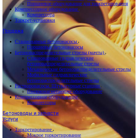
Поршневое оборудование для торкретирования
Компрессорное оборудование
Компрессора
Торкрет-установки
Продажа
Стационарные бетононасосы
Поршневые бетононасосы
Бетонораспределительные стрелы (мачты)
Стационарные гидравлические
бетонораспределительные стрелы
Механические бетонораспределительные стрелы
Мобильные гидравлические
бетонораспределительные стрелы
Растворонасосы. Штукатурные станции
Пневмонагнетающее оборудование
Компрессорное оборудование
Компрессоры
Бетоноводы и запчасти
Услуги
Торкретирование
Мокрое торкретирование