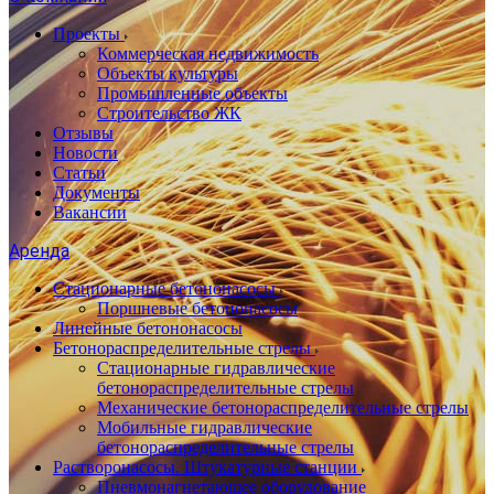
Проекты
Коммерческая недвижимость
Объекты культуры
Промышленные объекты
Строительство ЖК
Отзывы
Новости
Статьи
Документы
Вакансии
Аренда
Стационарные бетононасосы
Поршневые бетононасосы
Линейные бетононасосы
Бетонораспределительные стрелы
Стационарные гидравлические
бетонораспределительные стрелы
Механические бетонораспределительные стрелы
Мобильные гидравлические
бетонораспределительные стрелы
Растворонасосы. Штукатурные станции
Пневмонагнетающее оборудование