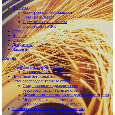
Проекты
Коммерческая недвижимость
Объекты культуры
Промышленные объекты
Строительство ЖК
Отзывы
Новости
Статьи
Документы
Вакансии
Аренда
Стационарные бетононасосы
Поршневые бетононасосы
Линейные бетононасосы
Бетонораспределительные стрелы
Стационарные гидравлические
бетонораспределительные стрелы
Механические бетонораспределительные стрелы
Мобильные гидравлические
бетонораспределительные стрелы
Растворонасосы. Штукатурные станции
Пневмонагнетающее оборудование