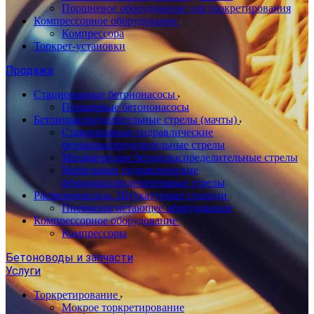
Поршневое оборудование для торкретирования
Компрессорное оборудование
Компрессора
Торкрет-установки
Продажа
Стационарные бетононасосы
Поршневые бетононасосы
Бетонораспределительные стрелы (мачты)
Стационарные гидравлические
бетонораспределительные стрелы
Механические бетонораспределительные стрелы
Мобильные гидравлические
бетонораспределительные стрелы
Растворонасосы. Штукатурные станции
Пневмонагнетающее оборудование
Компрессорное оборудование
Компрессоры
Бетоноводы и запчасти
Услуги
Торкретирование
Мокрое торкретирование