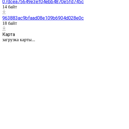
07dcea75649e3ef04ebb4870e5fd745c
14 байт
963883ac9bfaad08e109b6904d028e0c
18 байт
Карта
загрузка карты...