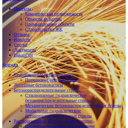
Проекты
Коммерческая недвижимость
Объекты культуры
Промышленные объекты
Строительство ЖК
Отзывы
Новости
Статьи
Документы
Вакансии
Аренда
Стационарные бетононасосы
Поршневые бетононасосы
Линейные бетононасосы
Бетонораспределительные стрелы
Стационарные гидравлические
бетонораспределительные стрелы
Механические бетонораспределительные стрелы
Мобильные гидравлические
бетонораспределительные стрелы
Растворонасосы. Штукатурные станции
Пневмонагнетающее оборудование