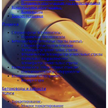
Поршневое оборудование для торкретирования
Компрессорное оборудование
Компрессора
Торкрет-установки
Продажа
Стационарные бетононасосы
Поршневые бетононасосы
Бетонораспределительные стрелы (мачты)
Стационарные гидравлические
бетонораспределительные стрелы
Механические бетонораспределительные стрелы
Мобильные гидравлические
бетонораспределительные стрелы
Растворонасосы. Штукатурные станции
Пневмонагнетающее оборудование
Компрессорное оборудование
Компрессоры
Бетоноводы и запчасти
Услуги
Торкретирование
Мокрое торкретирование