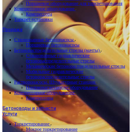
Поршневое оборудование для торкретирования
Компрессорное оборудование
Компрессора
Торкрет-установки
Продажа
Стационарные бетононасосы
Поршневые бетононасосы
Бетонораспределительные стрелы (мачты)
Стационарные гидравлические
бетонораспределительные стрелы
Механические бетонораспределительные стрелы
Мобильные гидравлические
бетонораспределительные стрелы
Растворонасосы. Штукатурные станции
Пневмонагнетающее оборудование
Компрессорное оборудование
Компрессоры
Бетоноводы и запчасти
Услуги
Торкретирование
Мокрое торкретирование