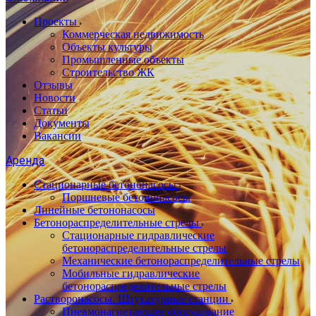
Проекты
Коммерческая недвижимость
Объекты культуры
Промышленные объекты
Строительство ЖК
Отзывы
Новости
Статьи
Документы
Вакансии
Аренда
Стационарные бетононасосы
Поршневые бетононасосы
Линейные бетононасосы
Бетонораспределительные стрелы
Стационарные гидравлические
бетонораспределительные стрелы
Механические бетонораспределительные стрелы
Мобильные гидравлические
бетонораспределительные стрелы
Растворонасосы. Штукатурные станции
Пневмонагнетающее оборудование