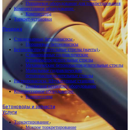
Поршневое оборудование для торкретирования
Компрессорное оборудование
Компрессора
Торкрет-установки
Продажа
Стационарные бетононасосы
Поршневые бетононасосы
Бетонораспределительные стрелы (мачты)
Стационарные гидравлические
бетонораспределительные стрелы
Механические бетонораспределительные стрелы
Мобильные гидравлические
бетонораспределительные стрелы
Растворонасосы. Штукатурные станции
Пневмонагнетающее оборудование
Компрессорное оборудование
Компрессоры
Бетоноводы и запчасти
Услуги
Торкретирование
Мокрое торкретирование