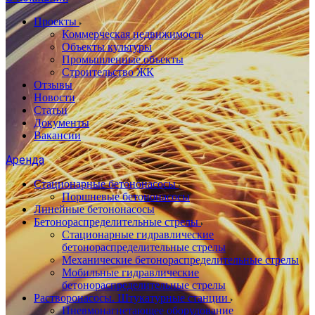
Проекты
Коммерческая недвижимость
Объекты культуры
Промышленные объекты
Строительство ЖК
Отзывы
Новости
Статьи
Документы
Вакансии
Аренда
Стационарные бетононасосы
Поршневые бетононасосы
Линейные бетононасосы
Бетонораспределительные стрелы
Стационарные гидравлические
бетонораспределительные стрелы
Механические бетонораспределительные стрелы
Мобильные гидравлические
бетонораспределительные стрелы
Растворонасосы. Штукатурные станции
Пневмонагнетающее оборудование